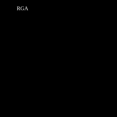
i'm the index
RGA