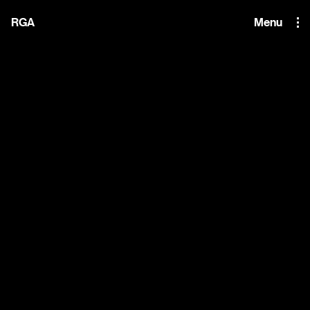
i'm the index
RGA
Menu