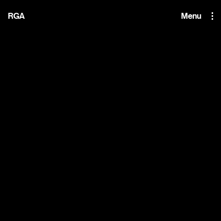
i'm the index
RGA
Menu