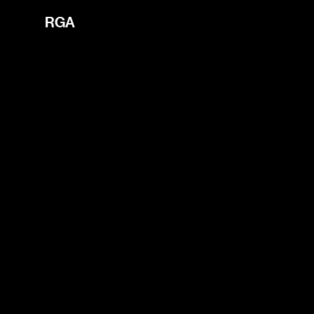
i'm the index
RGA