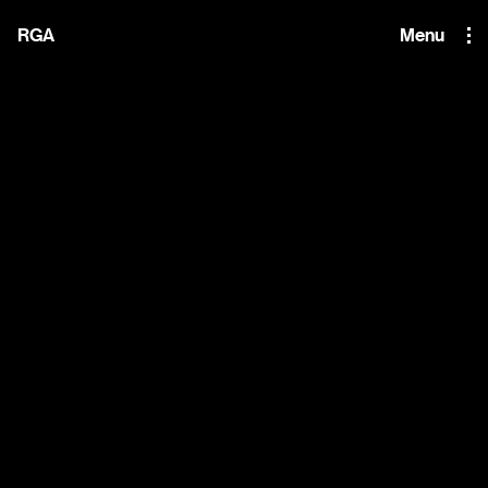
i'm the index
RGA
Menu