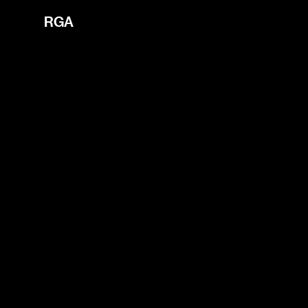
i'm the index
RGA