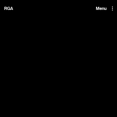
i'm the index
RGA
Menu