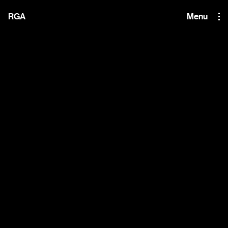
i'm the index
RGA
Menu