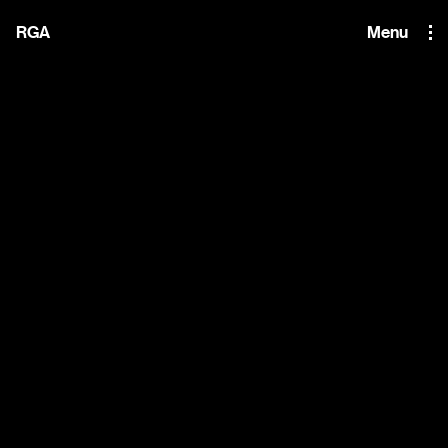
i'm the index
RGA
Menu