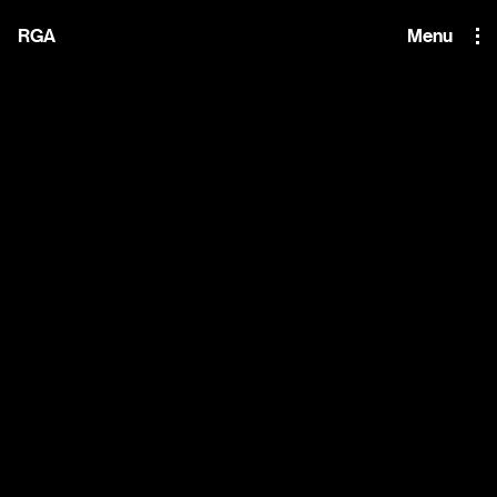
i'm the index
RGA
Menu