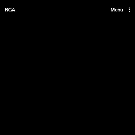
i'm the index
RGA
Menu