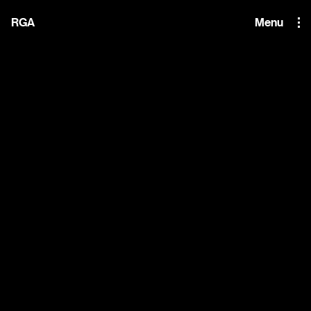
i'm the index
RGA
Menu