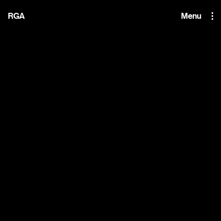
i'm the index
RGA
Menu