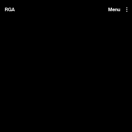
i'm the index
RGA
Menu