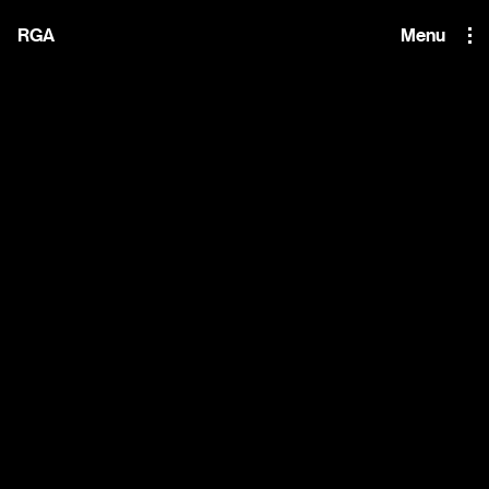
i'm the index
RGA
Menu