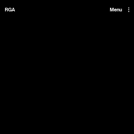
i'm the index
RGA
Menu