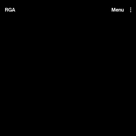
i'm the index
RGA
Menu